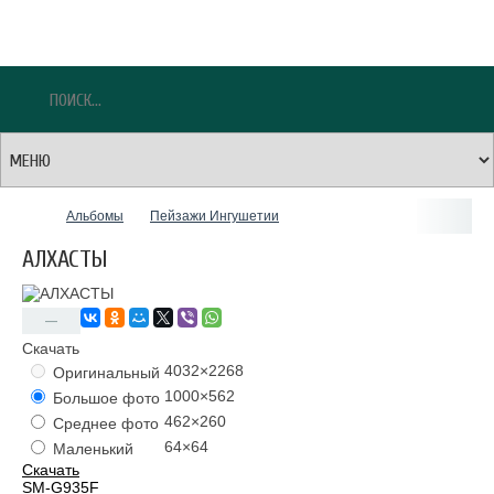
Альбомы
Пейзажи Ингушетии
АЛХАСТЫ
—
Скачать
4032×2268
Оригинальный
1000×562
Большое фото
462×260
Среднее фото
64×64
Маленький
Скачать
SM-G935F