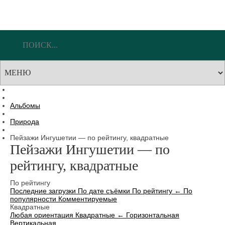
Альбомы
Природа
Пейзажи Ингушетии — по рейтингу, квадратные
Пейзажи Ингушетии — по
рейтингу, квадратные
По рейтингу
Последние загрузки
По дате съёмки
По рейтингу
←
По
популярности
Комментируемые
Квадратные
Любая ориентация
Квадратные
←
Горизонтальная
Вертикальная